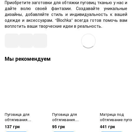
Приобретите заготовки для обтяжки пуговиц тканью у нас и
дайте волю своей фантазии. Создавайте уникальные
дизайны, добавляйте стиль и индивидуальность к вашей
одежде и аксессуарам. “Blochka” всегда готов помочь вам
воплотить ваши творческие идеи в реальность.
Мы рекомендуем
Пуговица для
Пуговица для
Матрица под
обтягивания
обтягивания
обтягивание пуг
(пластиковая) №36
(пластиковая) №20
№16 (10 мм) Тур
137 грн
95 грн
441 грн
(22мм) Черная 100 шт
(12.5мм) Белая 100 шт