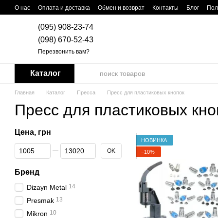
Перейти к основному контенту
О нас
Оплата и доставка
Обмен и возврат
Контакты
Блог
Пол
(095) 908-23-74
(098) 670-52-43
Перезвонить вам?
Каталог
Главная
Каталог
Пресса
Пресс для пластиковых кнопок
Пресс для пластиковых кно
Цена, грн
НОВИНКА
От Цена, грн
До Цена, грн
OK
−10%
Бренд
14
Dizayn Metal
13
Presmak
10
Mikron