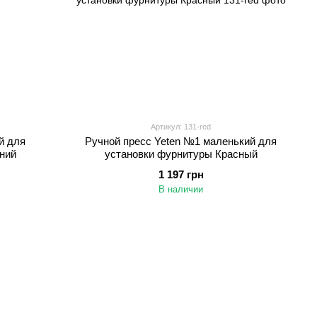
Артикул: 131-red
й для
Ручной пресс Yeten №1 маленький для
ний
установки фурнитуры Красный
1 197 грн
В наличии