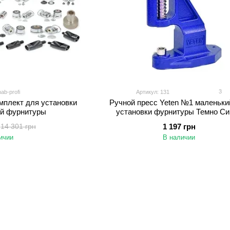
3
ab-profi
Артикул: 131
плект для установки
Ручной пресс Yeten №1 маленьки
й фурнитуры
установки фурнитуры Темно Си
1 197 грн
14 301 грн
ичии
В наличии