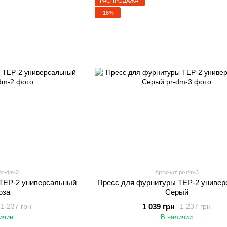
РАСПРОДАЖА
−16%
pr-dm-2
Артикул: pr-dm-3
TEP-2 универсальный
Пресс для фурнитуры TEP-2 униве
юза
Серый
1 039 грн
1 237 грн
1 237 грн
ичии
В наличии