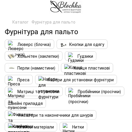
Каталог
Фурнітура для пальто
Фурнітура для пальто
Люверс (блочка)
Кнопки для одягу
Хольнітен (заклепки)
Ґудзики
Перли (намистини)
Кільця пластикові
Преса
Набори для установки фурнітури
Матриці та пуансони
Пробійники (просічки)
Швейні приладдя
Фіксатори та наконечники для шнурів
Клейові матеріали
Нитки