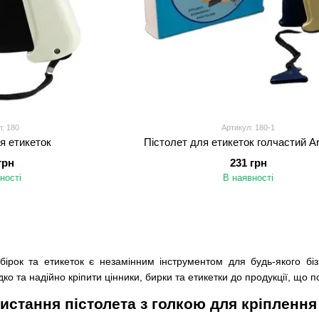
: 180
Артикул: 180-1
я етикеток
Пістолет для етикеток голчастий A
грн
231 грн
ності
В наявності
 бірок та етикеток є незамінним інструментом для будь-якого бі
ко та надійно кріпити цінники, бирки та етикетки до продукції, що 
стання пістолета з голкою для кріплення 