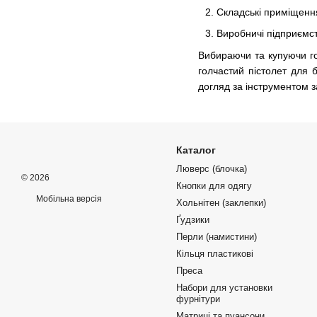
Складські приміщення
Виробничі підприємст
Вибираючи та купуючи гол
голчастий пістолет для б
догляд за інструментом з
Каталог
Люверс (блочка)
© 2026
Кнопки для одягу
Мобільна версія
Хольнітен (заклепки)
Ґудзики
Перли (намистини)
Кільця пластикові
Преса
Набори для установки
фурнітури
Матриці та пуансони