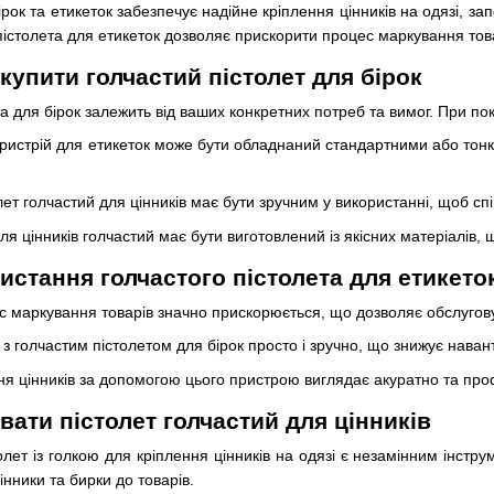
рок та етикеток забезпечує надійне кріплення цінників на одязі, за
пістолета для етикеток дозволяє прискорити процес маркування тов
 купити голчастий пістолет для бірок
а для бірок залежить від ваших конкретних потреб та вимог. При пок
пристрій для етикеток може бути обладнаний стандартними або тонки
олет голчастий для цінників має бути зручним у використанні, щоб с
для цінників голчастий має бути виготовлений із якісних матеріалів
истання голчастого пістолета для етикето
с маркування товарів значно прискорюється, що дозволяє обслуговув
 з голчастим пістолетом для бірок просто і зручно, що знижує наван
ння цінників за допомогою цього пристрою виглядає акуратно та пр
ати пістолет голчастий для цінників
олет із голкою для кріплення цінників на одязі є незамінним інстр
інники та бирки до товарів.