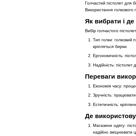
Голчастий пістолет для бі
Використання голкового 
Як вибрати і де
Вибір голчастого пістолет
Тип голки: голковий 
кріпляться бирки.
Ергономічність: піст
Надійність: пістолет 
Переваги викор
Економія часу: проце
Зручність: працювати
Естетичність: кріпле
Де використовув
Магазини одягу: піст
надійно зміцнювати ц