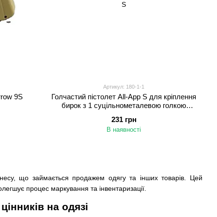
Артикул: 180-1-1
rrow 9S
Голчастий пістолет All-App S для кріплення
бирок з 1 суцільнометалевою голкою
стандарту S
231 грн
В наявності
знесу, що займається продажем одягу та інших товарів. Цей
полегшує процес маркування та інвентаризації.
цінників на одязі