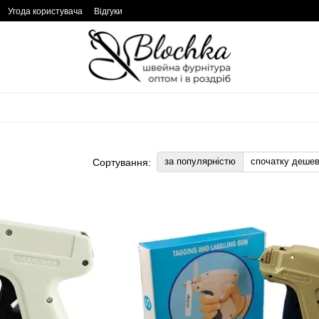
Угода користувача
Відгуки
за популярністю
спочатку деше
Сортування: