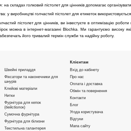
: на складах голковий пістолет для цінників допомагає організуват
ва: у виробництві голчастий пістолет для етикеток використовується
частий пістолет для цінників, ви інвестуєте в оптимізацію роботи
ірок можна в інтернет-магазині Blochka. Ми гарантуємо високу які
абезпечать його тривалий термін служби та надійну роботу.
Клієнтам
Швейні приладдя
Вхід до кабінету
Фіксатори та наконечники для
Про нас
шнурів
Оплата і доставка
Клейові матеріали
Обмін та повернення
Нитки
Контакти
Фурнітура для кепок
Блог
(бейсболок)
Угода користувача
Сумочна фурнітура
Відгуки
Фурнітура для білизни
Мапа сайту
Текстильна галантерея