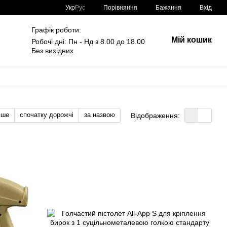
Порівняння
Укр
Рус
Бажання
Вхід
Графік роботи:
Мій кошик
Робочі дні: Пн - Нд з 8.00 до 18.00
Без вихідних
вше
спочатку дорожчі
за назвою
Відображення: