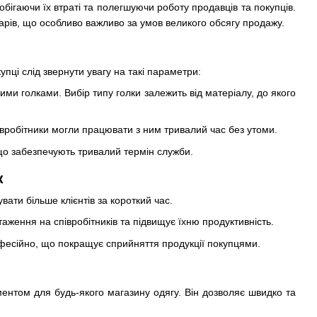
побігаючи їх втраті та полегшуючи роботу продавців та покупців.
арів, що особливо важливо за умов великого обсягу продажу.
упці слід звернути увагу на такі параметри:
ми голками. Вибір типу голки залежить від матеріалу, до якого
півробітники могли працювати з ним тривалий час без утоми.
, що забезпечують тривалий термін служби.
к
ати більше клієнтів за короткий час.
таження на співробітників та підвищує їхню продуктивність.
офесійно, що покращує сприйняття продукції покупцями.
ументом для будь-якого магазину одягу. Він дозволяє швидко та