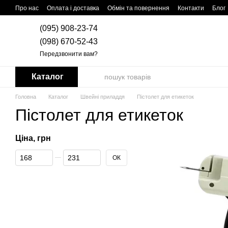
Перейти до основного контенту
Про нас
Оплата і доставка
Обмін та повернення
Контакти
Блог
(095) 908-23-74
(098) 670-52-43
Передзвонити вам?
Каталог
Головна
Каталог
Швейні приладдя
Пістолет для етикеток
Пістолет для етикеток
Ціна, грн
Від Ціна, грн
До Ціна, грн
ОК