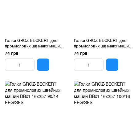
Голки GROZ-BECKERT для
Голки GROZ-BECKERT для
промислових швейних машин
промислових швейних машин
DBx1 16x257 70/10 FFG/SES
DBx1 16x257 80/12 FFG/SES
74 грн
74 грн