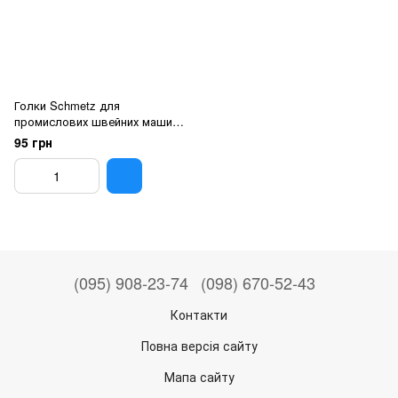
Голки Schmetz для
промислових швейних машин
DBx1 16x231 110/18 1738(А)
95 грн
(095) 908-23-74
(098) 670-52-43
Контакти
Повна версія сайту
Мапа сайту