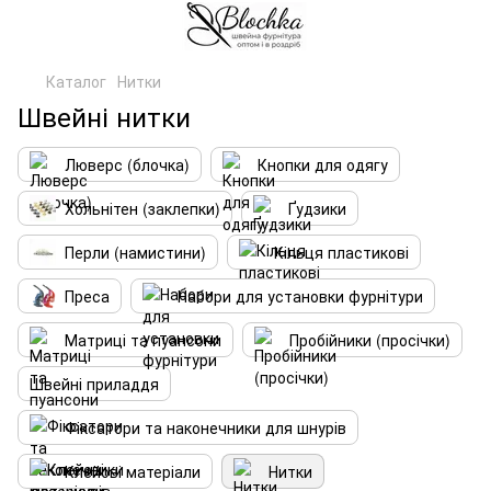
Каталог
Нитки
Швейні нитки
Люверс (блочка)
Кнопки для одягу
Хольнітен (заклепки)
Ґудзики
Перли (намистини)
Кільця пластикові
Преса
Набори для установки фурнітури
Матриці та пуансони
Пробійники (просічки)
Швейні приладдя
Фіксатори та наконечники для шнурів
Клейові матеріали
Нитки