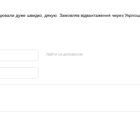
цювали дуже швидко, дякую. Замовляв відвантаження через Укрпошту,
Увійти за допомогою