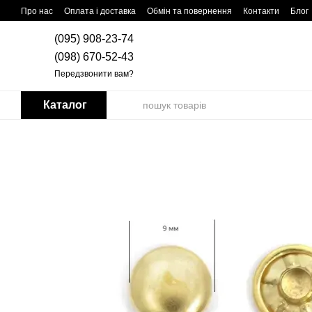
Перейти до основного контенту
Про нас
Оплата і доставка
Обмін та повернення
Контакти
Блог
(095) 908-23-74
(098) 670-52-43
Передзвонити вам?
Каталог