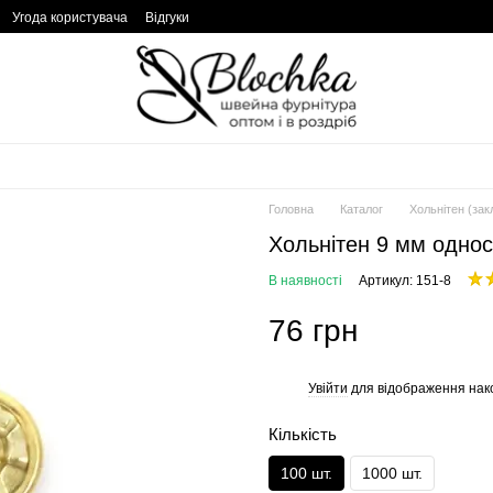
Угода користувача
Відгуки
Головна
Каталог
Хольнітен (зак
Хольнітен 9 мм однос
В наявності
Артикул: 151-8
76 грн
Увійти
для відображення нак
%
Кількість
100 шт.
1000 шт.