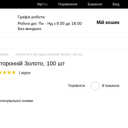
Порівняння
Укр
Рус
Бажання
Вхід
Графік роботи:
Мій кошик
Робочі дні: Пн - Нд з 8.00 до 18.00
Без вихідних
лепки)
Хольнітен 9 мм односторонній Золото, 100 шт
торонній Золото, 100 шт
1 відгук
Порівняти
В бажання
опичувальної знижки