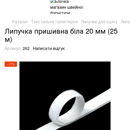
Каталог
Текстильна галантерея
Липучка для одягу
Липу
Липучка пришивна біла 20 мм (25
м)
Артикул:
262
Написати відгук
−17%