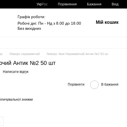
Порівняння
Укр
Рус
Бажання
Вхід
Графік роботи:
Мій кошик
Робочі дні: Пн - Нд з 8.00 до 18.00
Без вихідних
а)
Люверс нержавіючий
Люверс 4мм Нержавіючий Антик №2 50 шт
ючий Антик №2 50 шт
Написати відгук
Порівняти
В бажання
опичувальної знижки
.