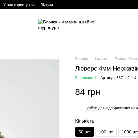
Угода користувача
Відгуки
Головна
Каталог
Люверс (блочк
Люверс 4мм Нержаві
В наявності
Артикул: 567-1-2-1-4
84 грн
Увійти
для відображення нак
%
Кількість
50 шт.
100 шт.
1000 шт