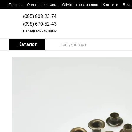
Перейти до основного контенту
Про нас
Оплата і доставка
Обмін та повернення
Контакти
Блог
(095) 908-23-74
(098) 670-52-43
Передзвонити вам?
Каталог