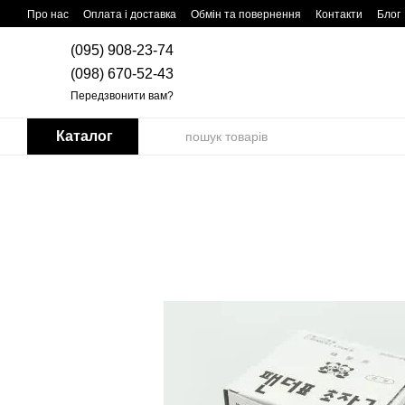
Перейти до основного контенту
Про нас
Оплата і доставка
Обмін та повернення
Контакти
Блог
(095) 908-23-74
(098) 670-52-43
Передзвонити вам?
Каталог