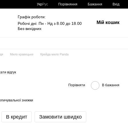
Порівняння
Укр
Рус
Бажання
Вхід
Графік роботи:
Мій кошик
Робочі дні: Пн - Нд з 8.00 до 18.00
Без вихідних
дя
Мило кравецьке
Крейда мило Panda
ати відгук
Порівняти
В бажання
опичувальної знижки
В кредит
Замовити швидко