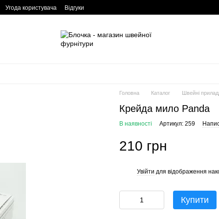
Угода користувача
Відгуки
Головна
Каталог
Швейні прилад
Крейда мило Panda
В наявності
Артикул: 259
Напис
210 грн
Увійти
для відображення нак
%
Купити