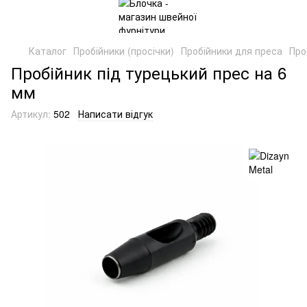
Каталог
Пробійники (просічки)
Пробійники для преса
Про
Пробійник під турецький прес на 6
мм
Артикул:
502
Написати відгук