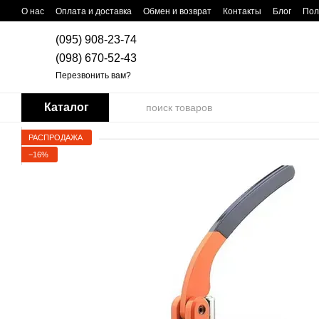
Перейти к основному контенту
О нас
Оплата и доставка
Обмен и возврат
Контакты
Блог
Пол
(095) 908-23-74
(098) 670-52-43
Перезвонить вам?
Каталог
РАСПРОДАЖА
−16%