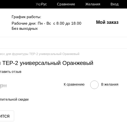
Сравнение
Укр
Рус
Желания
Вход
График работы:
Мой заказ
Рабочие дни: Пн - Вс с 8.00 до 18.00
Без выходных
есс для фурнитуры TEP-2 универсальный Оранжевый
ы TEP-2 универсальный Оранжевый
тавить отзыв
грн
К сравнению
В желания
пительной скидки
ится