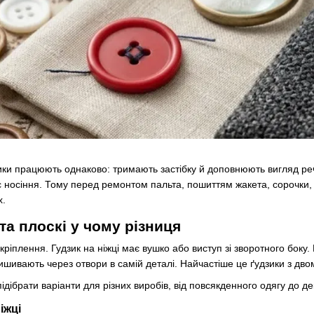
ки працюють однаково: тримають застібку й доповнюють вигляд речі.
с носіння. Тому перед ремонтом пальта, пошиттям жакета, сорочки, б
х.
 та плоскі у чому різниця
кріплення. Гудзик на ніжці має вушко або виступ зі зворотного боку
ишивають через отвори в самій деталі. Найчастіше це ґудзики з дв
дібрати варіанти для різних виробів, від повсякденного одягу до де
іжці