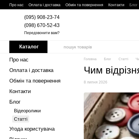
Перейти до основного контенту
Про нас
Оплата і доставка
Обмін та повернення
Контакти
Блог
(095) 908-23-74
(098) 670-52-43
Передзвонити вам?
Каталог
Про нас
Головна
Блог
Статті
Чи
Чим відрізн
Оплата і доставка
Обмін та повернення
8 липня 2026
Контакти
Блог
Відеоролики
Статті
Угода користувача