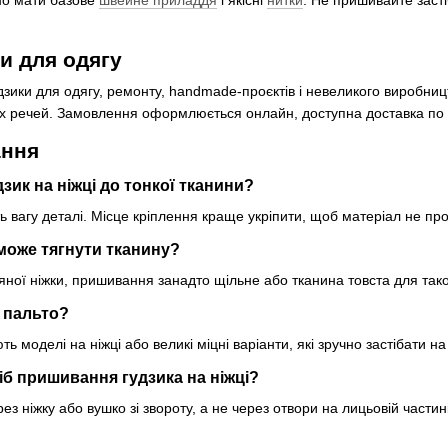
.
и для одягу
зики для одягу, ремонту, handmade-проєктів і невеликого виробницт
их речей. Замовлення оформлюється онлайн, доступна доставка по Ук
ання
ик на ніжці до тонкої тканини?
ь вагу деталі. Місце кріплення краще укріпити, щоб матеріал не пр
може тягнути тканину?
яної ніжки, пришивання занадто щільне або тканина товста для таког
я пальто?
ь моделі на ніжці або великі міцні варіанти, які зручно застібати на
іб пришивання гудзика на ніжці?
ез ніжку або вушко зі звороту, а не через отвори на лицьовій частині