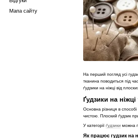
Відгуки
Мапа сайту
На перший погляд усі гудзи
тканина поводиться під ча
ґудзики на ніжці від плоски
Ґудзики на ніжці
Основна різниця в способі 
чистою. Плоский ґудзик пр
У категорії
ґудзики
можна пі
Як працює гудзик на н