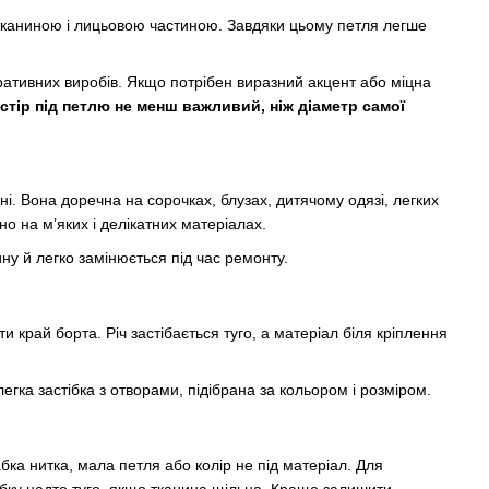
 тканиною і лицьовою частиною. Завдяки цьому петля легше
коративних виробів. Якщо потрібен виразний акцент або міцна
стір під петлю не менш важливий, ніж діаметр самої
і. Вона доречна на сорочках, блузах, дитячому одязі, легких
но на м’яких і делікатних матеріалах.
ну й легко замінюється під час ремонту.
 край борта. Річ застібається туго, а матеріал біля кріплення
егка застібка з отворами, підібрана за кольором і розміром.
бка нитка, мала петля або колір не під матеріал. Для
ібку надто туго, якщо тканина щільна. Краще залишити