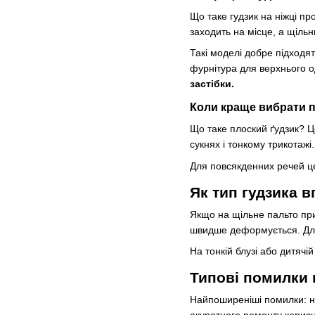
Що таке гудзик на ніжці п
заходить на місце, а щільн
Такі моделі добре підходят
фурнітура для верхнього о
застібки.
Коли краще вибрати п
Що таке плоский ґудзик? Ц
сукнях і тонкому трикотажі
Для повсякденних речей це
Як тип гудзика 
Якщо на щільне пальто приш
швидше деформується. Для
На тонкій блузі або дитячі
Типові помилки 
Найпоширеніші помилки: не
акуратного ремонту корис