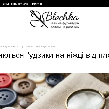
Угода користувача
Відгуки
м відрізняються ґудзики на ніжці від плоских
яються ґудзики на ніжці від п