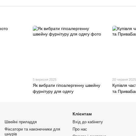
5 вересня 2025
20 червня 202
Як вибрати гіпоалергенну швейну
Купівля ча
фурнітуру для одягу
та ПриваБа
Клієнтам
Швейні приладдя
Вхід до кабінету
Фіксатори та наконечники для
Про нас
шнурів