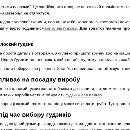
ростими словами? Це застібка, яка створює невеликий проміжок між
ий матеріал не стягується.
ь для пальтової тканини, вовни, жакетів, кардиганів, костюмів і де
дягу, варто подивитися
металеві ґудзики
.
Для товстої тканини про
лоский гудзик
е проста деталь з отворами, яку легко пришити вручну або на машин
. Плоскі ґудзики не створюють зайвого об’єму, тому виглядають охай
 часто найзручніше рішення. Застібка не випирає, не обтяжує ткани
впливає на посадку виробу
ити плоский гудзик занадто близько до тканини, петля може тягнути
 таких виробів частіше обирають
ґудзики для пальто
.
й сорочці важкий елемент на ніжці може виглядати грубо. Тут краще л
під час вибору гудзиків
відповідний діаметр, занадто важка деталь для тонкої тканини, сла
но мати базове
швейне приладдя
і якісні
нитки
. Не пришивайте заст