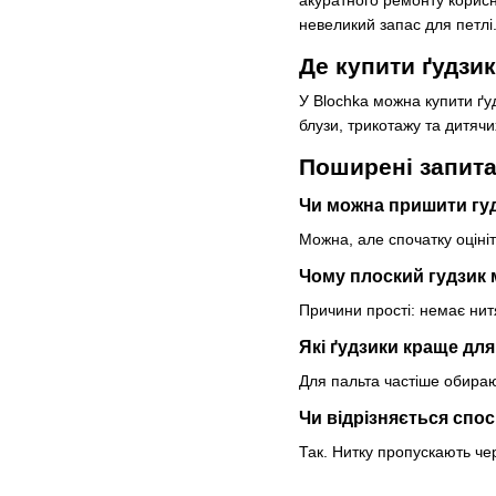
невеликий запас для петлі
Де купити ґудзик
У Blochka можна купити ґуд
блузи, трикотажу та дитяч
Поширені запит
Чи можна пришити гудз
Можна, але спочатку оцініт
Чому плоский гудзик 
Причини прості: немає нит
Які ґудзики краще дл
Для пальта частіше обирают
Чи відрізняється спос
Так. Нитку пропускають чер