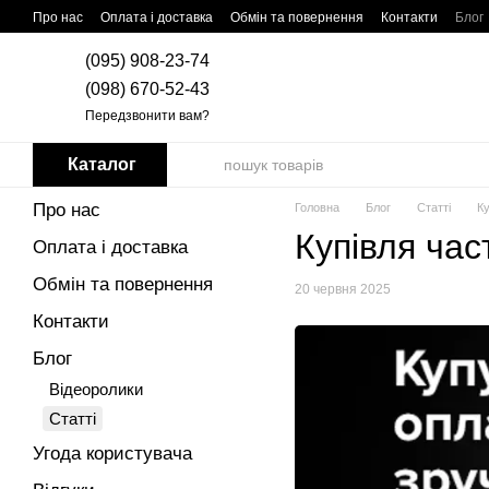
Перейти до основного контенту
Про нас
Оплата і доставка
Обмін та повернення
Контакти
Блог
(095) 908-23-74
(098) 670-52-43
Передзвонити вам?
Каталог
Про нас
Головна
Блог
Статті
К
Купівля ча
Оплата і доставка
Обмін та повернення
20 червня 2025
Контакти
Блог
Відеоролики
Статті
Угода користувача