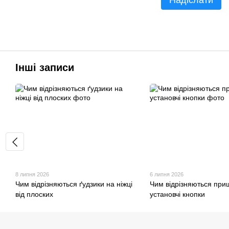
Надіслати
Інші записи
8 липня 2026
6 липня 2026
Чим відрізняються ґудзики на ніжці
Чим відрізняються приш
від плоских
установчі кнопки