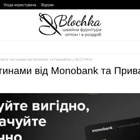
Угода користувача
Відгуки
упівля частинами від Monobank та ПриваБанк у BLOCHKA!
стинами від Monobank та При