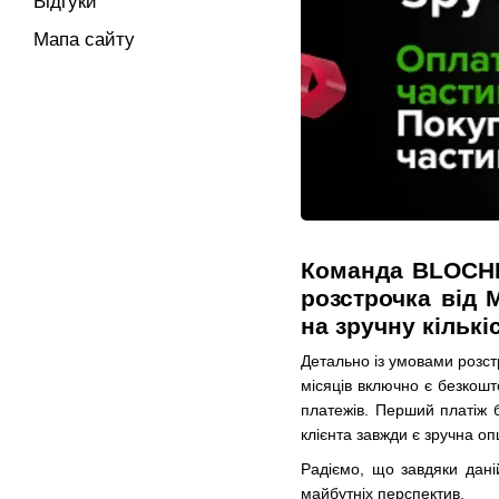
Відгуки
Мапа сайту
Команда BLOCHKA
розстрочка від 
на зручну кількі
Детально із умовами розст
місяців включно є безкошт
платежів. Перший платіж б
клієнта завжди є зручна оп
Радіємо, що завдяки дані
майбутніх перспектив.