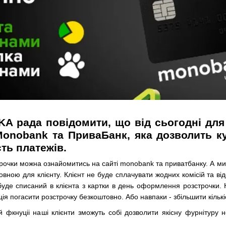
 рада повідомити, що від сьогодні для
Monobank та ПриваБанк, яка дозволить к
сть платежів.
рочки можна ознайомитись на сайті monobank та приватбанку. А ми 
овною для клієнту. Клієнт не буде сплачувати жодних комісій та ві
уде списаний в клієнта з картки в день оформлення розстрочки. Н
ція погасити розстрочку безкоштовно. Або навпаки - збільшити кількі
й фкнуціі наші клієнти зможуть собі дозволити якісну фурнітуру