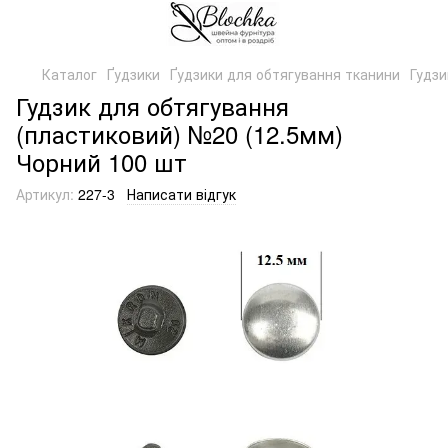
Каталог
Ґудзики
Ґудзики для обтягування тканини
Гудзи
Гудзик для обтягування
(пластиковий) №20 (12.5мм)
Чорний 100 шт
Артикул:
227-3
Написати відгук