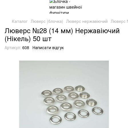
Каталог
Люверс (блочка)
Люверс нержавіючий
Люверс №
Люверс №28 (14 мм) Нержавіючий
(Нікель) 50 шт
Артикул:
608
Написати відгук