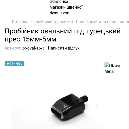
Каталог
Пробійники (просічки)
Пробійники для преса овал
Пробійник овальний під турецький
прес 15мм-5мм
Артикул:
pr-oval-15-5
Написати відгук
НОВИНКА