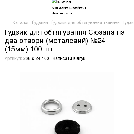
Каталог
Ґудзики
Ґудзики для обтягування тканини
Гудзи
Гудзик для обтягування Сюзана на
два отвори (металевий) №24
(15мм) 100 шт
Артикул:
226-s-24-100
Написати відгук