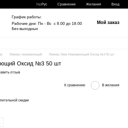
Сравнение
Укр
Рус
Желания
Вход
График работы:
Мой заказ
Рабочие дни: Пн - Вс с 8.00 до 18.00
Без выходных
а)
Люверс нержавеющий
Люверс 5мм Нержавеющий Оксид №3 50 шт
ющий Оксид №3 50 шт
авить отзыв
К сравнению
В желания
пительной скидки
.