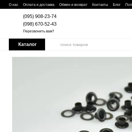
Перейти к основному контенту
О нас
Оплата и доставка
Обмен и возврат
Контакты
Блог
Пол
(095) 908-23-74
(098) 670-52-43
Перезвонить вам?
Каталог