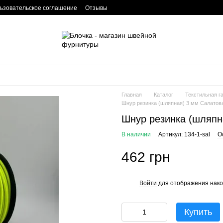
ьзовательское соглашение
Отзывы
Главная
Каталог
Текстильная г
Шнур резинка (шляпная) 3 мм Салатов
Шнур резинка (шляпн
В наличии
Артикул: 134-1-sal
О
462 грн
Войти
для отображения нако
%
Купить