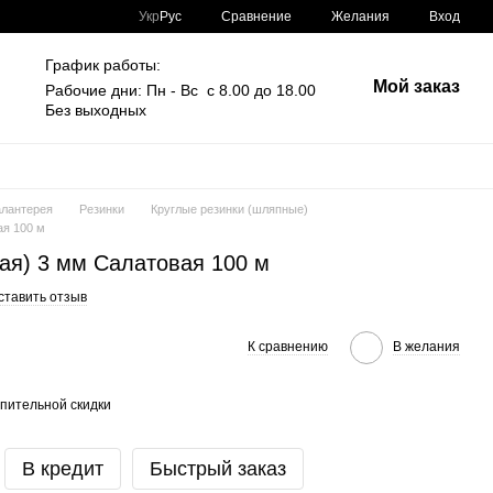
Сравнение
Укр
Рус
Желания
Вход
График работы:
Мой заказ
Рабочие дни: Пн - Вс с 8.00 до 18.00
Без выходных
алантерея
Резинки
Круглые резинки (шляпные)
ая 100 м
ая) 3 мм Салатовая 100 м
ставить отзыв
К сравнению
В желания
пительной скидки
В кредит
Быстрый заказ