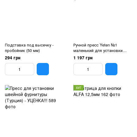
Подставка под высечку -
Ручной пресс Yeten №1
пробойник (50 мм)
маленький для установки
фурнитуры Красный
294 грн
1 197 грн
ХИТ