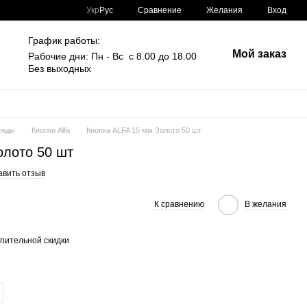
Сравнение
Укр
Рус
Желания
Вход
График работы:
Мой заказ
Рабочие дни: Пн - Вс с 8.00 до 18.00
Без выходных
ежды
Кнопки Alfa
Кнопка ALFA 15 мм Золото 50 шт
олото 50 шт
авить отзыв
К сравнению
В желания
пительной скидки