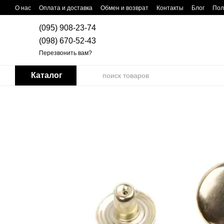
Перейти к основному контенту
О нас
Оплата и доставка
Обмен и возврат
Контакты
Блог
Пол
(095) 908-23-74
(098) 670-52-43
Перезвонить вам?
Каталог