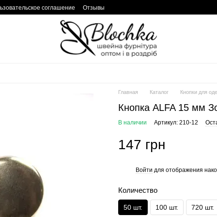
ьзовательское соглашение
Отзывы
Главная
Каталог
Кнопки для од
Кнопка ALFA 15 мм З
В наличии
Артикул: 210-12
Ост
147 грн
Войти
для отображения нако
%
Количество
50 шт.
100 шт.
720 шт.