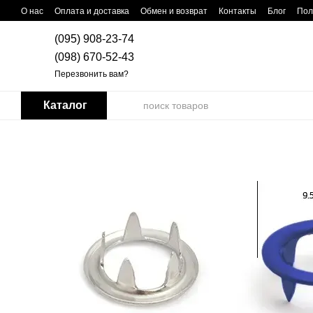
Перейти к основному контенту
О нас
Оплата и доставка
Обмен и возврат
Контакты
Блог
Пол
(095) 908-23-74
(098) 670-52-43
Перезвонить вам?
Каталог