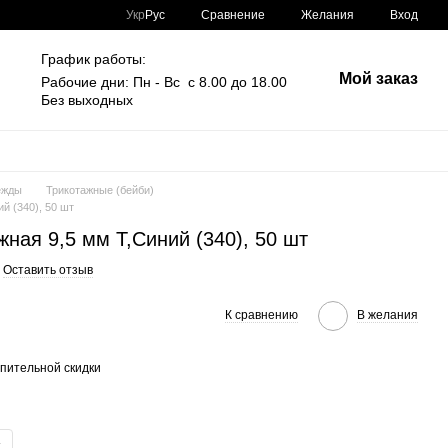
Сравнение
Укр
Рус
Желания
Вход
График работы:
Мой заказ
Рабочие дни: Пн - Вс с 8.00 до 18.00
Без выходных
ежды
Трикотажные (бейби)
й (340), 50 шт
ная 9,5 мм Т,Синий (340), 50 шт
Оставить отзыв
К сравнению
В желания
пительной скидки
.