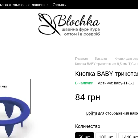
ьзовательское соглашение
Отзывы
Главная
Каталог
Кнопки для од
Кнопка BABY трикотажная 9,5 мм Т,Сини
Кнопка BABY трикотаж
В наличии
Артикул: baby-11-1-1
84 грн
Войти
для отображения нако
%
Количество
50 шт.
100 шт.
1440 шт