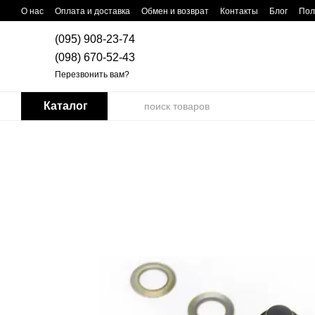
Перейти к основному контенту
О нас
Оплата и доставка
Обмен и возврат
Контакты
Блог
Пол
(095) 908-23-74
(098) 670-52-43
Перезвонить вам?
Каталог