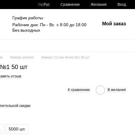
Сравнение
Укр
Рус
Желания
Вход
График работы:
Мой заказ
Рабочие дни: Пн - Вс с 8.00 до 18.00
Без выходных
а)
Люверс металл
Люверс 3.5 мм Антик №1 50 шт
 №1 50 шт
авить отзыв
К сравнению
В желания
пительной скидки
.
5000 шт.