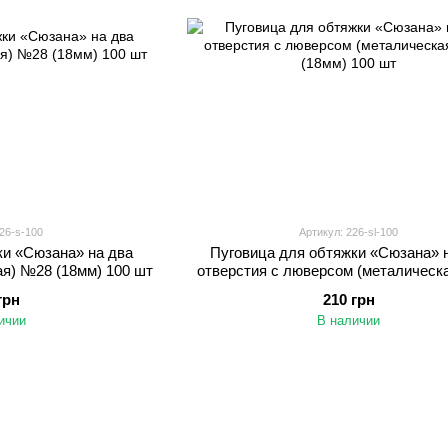
26-s-100
Артикул: 226-sl-100
ки «Сюзана» на два
Пуговица для обтяжки «Сюзана» 
ая) №28 (18мм) 100 шт
отверстия с люверсом (металическ
(18мм) 100 шт
грн
210 грн
ичии
В наличии