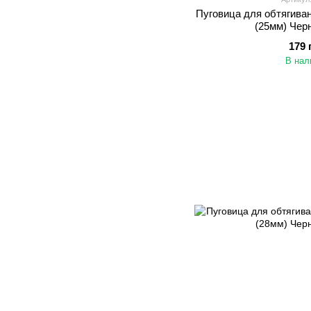
Пуговица для обтягива
(25мм) Чер
179 
В нал