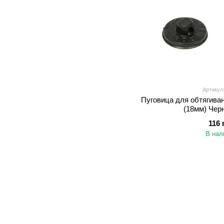
Артикул:
Пуговица для обтягива
(18мм) Чер
116 
В нал