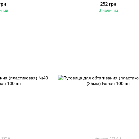
шт
грн
252 грн
ичии
В наличии
 227-9
Артикул: 227-9-1