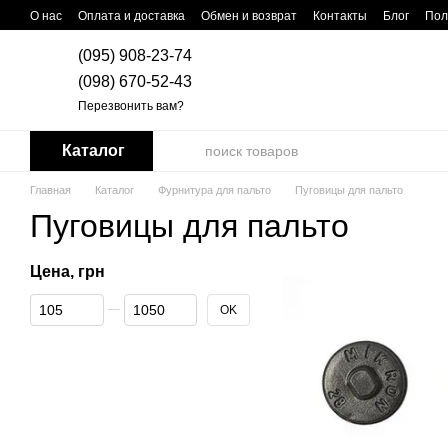
Перейти к основному контенту
О нас
Оплата и доставка
Обмен и возврат
Контакты
Блог
Пол
(095) 908-23-74
(098) 670-52-43
Перезвонить вам?
Каталог
Главная
Каталог
Фурнитура для пальто
Пуговицы для пальто
Пуговицы для пальто
Цена, грн
От Цена, грн
До Цена, грн
OK