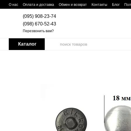
Перейти к основному контенту
О нас
Оплата и доставка
Обмен и возврат
Контакты
Блог
Пол
(095) 908-23-74
(098) 670-52-43
Перезвонить вам?
Каталог