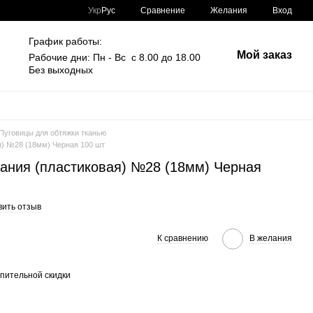
Сравнение
Укр
Рус
Желания
Вход
График работы:
Мой заказ
Рабочие дни: Пн - Вс с 8.00 до 18.00
Без выходных
Пуговицы для обтяжки тканью
я) №28 (18мм) Черная 100 шт
вания (пластиковая) №28 (18мм) Черная
вить отзыв
К сравнению
В желания
пительной скидки