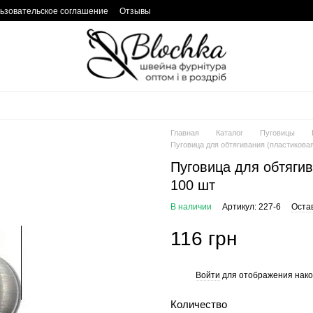
ьзовательское соглашение
Отзывы
Главная
Каталог
Пуговицы
Пуговица для обтягивания (пластикова
Пуговица для обтяги
100 шт
В наличии
Артикул: 227-6
Оста
116 грн
Войти
для отображения нако
%
Количество