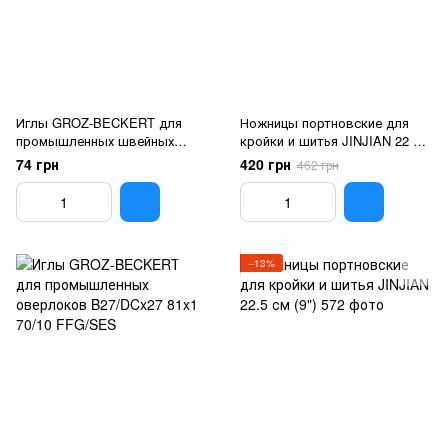
Иглы GROZ-BECKERT для
Ножницы портновские для
промышленных швейных
кройки и шитья JINJIAN 22 см
машин DBx1 16x257 110/18
(8")
74 грн
420 грн
462 грн
FFG/SES
−13%