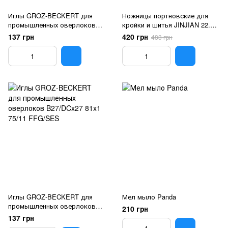
Иглы GROZ-BECKERT для
Ножницы портновские для
промышленных оверлоков
кройки и шитья JINJIAN 22.5
B27/DCx27 81x1 70/10
см (9")
137 грн
420 грн
483 грн
FFG/SES
Иглы GROZ-BECKERT для
Мел мыло Panda
промышленных оверлоков
210 грн
B27/DCx27 81x1 75/11
137 грн
FFG/SES