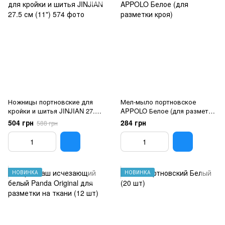
Ножницы портновские для
Мел-мыло портновское
кройки и шитья JINJIAN 27.5
APPOLO Белое (для разметки
см (11")
кроя)
504 грн
284 грн
588 грн
НОВИНКА
НОВИНКА