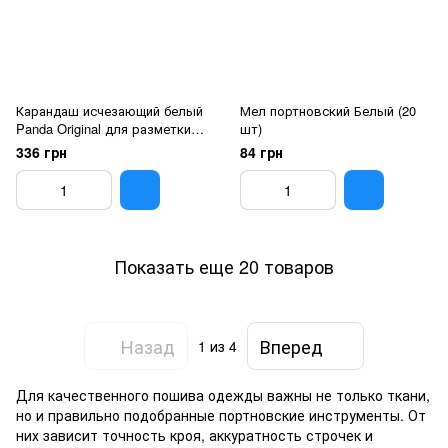
Карандаш исчезающий белый
Мел портновский Белый (20
Panda Original для разметки
шт)
на ткани (12 шт)
336 грн
84 грн
Показать еще 20 товаров
Назад
Вперед
1
из 4
Для качественного пошива одежды важны не только ткани,
но и правильно подобранные портновские инструменты. От
них зависит точность кроя, аккуратность строчек и