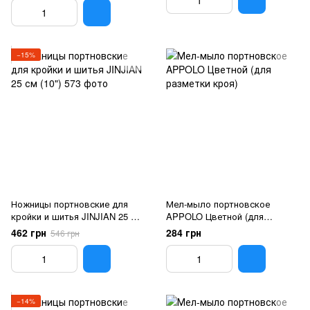
−15%
Ножницы портновские для
Мел-мыло портновское
кройки и шитья JINJIAN 25 см
APPOLO Цветной (для
(10")
разметки кроя)
462 грн
284 грн
546 грн
−14%