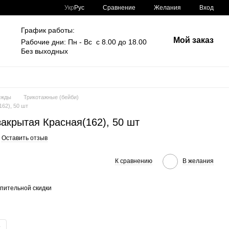
Сравнение
Укр
Рус
Желания
Вход
График работы:
Мой заказ
Рабочие дни: Пн - Вс с 8.00 до 18.00
Без выходных
ежды
Трикотажные (бейби)
62), 50 шт
акрытая Красная(162), 50 шт
Оставить отзыв
К сравнению
В желания
пительной скидки
.