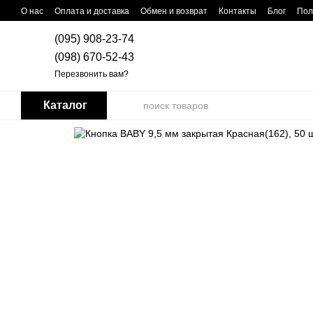
Перейти к основному контенту
О нас
Оплата и доставка
Обмен и возврат
Контакты
Блог
Пол
(095) 908-23-74
(098) 670-52-43
Перезвонить вам?
Каталог