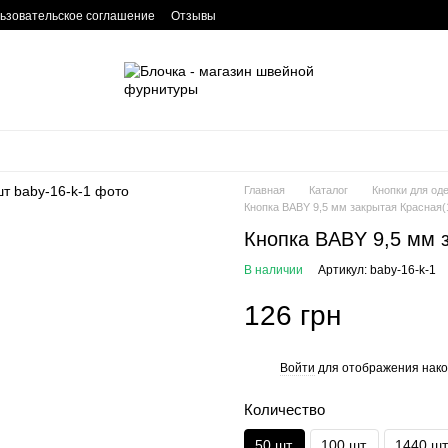
ьзовательское соглашение
Отзывы
Главная
Каталог
Кнопки для од
Кнопка BABY 9,5 мм закрытая Красная(1
Кнопка BABY 9,5 мм з
В наличии
Артикул: baby-16-k-1
126 грн
Войти
для отображения нако
%
Количество
50 шт.
100 шт.
1440 шт