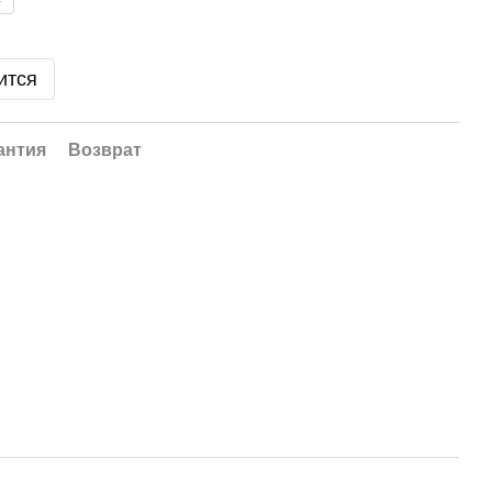
ится
антия
Возврат