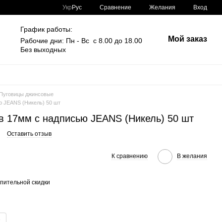
Сравнение
Укр
Рус
Желания
Вход
График работы:
Мой заказ
Рабочие дни: Пн - Вс с 8.00 до 18.00
Без выходных
Пуговицы джинсовые
ю JEANS (Никель) 50 шт
в 17мм с надписью JEANS (Никель) 50 шт
Оставить отзыв
К сравнению
В желания
пительной скидки
.