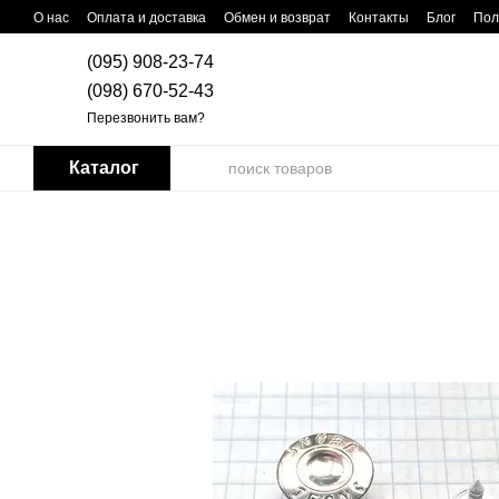
Перейти к основному контенту
О нас
Оплата и доставка
Обмен и возврат
Контакты
Блог
Пол
(095) 908-23-74
(098) 670-52-43
Перезвонить вам?
Каталог