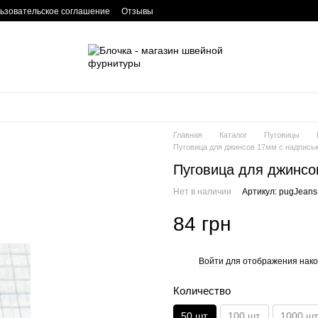
ьзовательское соглашение
Отзывы
Главная
Каталог
Пуговицы
Пуговица для джинсов 17мм с надпись
Пуговица для джинсо
Нет в наличии
Артикул: pugJeans
84 грн
Войти
для отображения нако
%
Количество
50 шт.
100 шт.
1000 шт