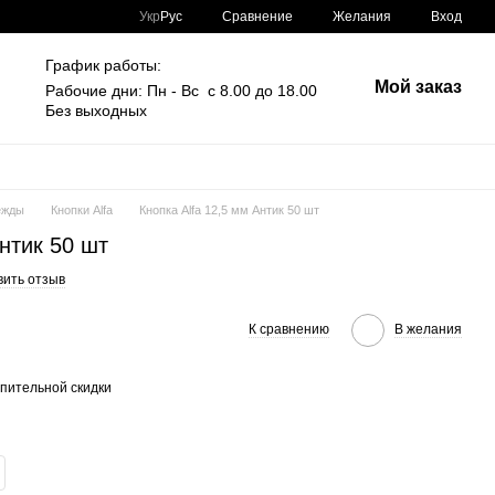
Сравнение
Укр
Рус
Желания
Вход
График работы:
Мой заказ
Рабочие дни: Пн - Вс с 8.00 до 18.00
Без выходных
ежды
Кнопки Alfa
Кнопка Alfa 12,5 мм Антик 50 шт
Антик 50 шт
вить отзыв
К сравнению
В желания
пительной скидки