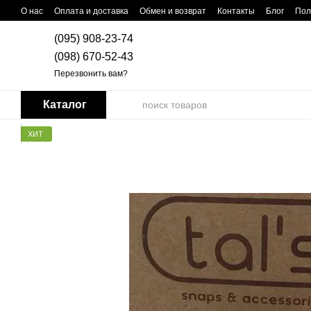
Перейти к основному контенту
О нас
Оплата и доставка
Обмен и возврат
Контакты
Блог
Пол
(095) 908-23-74
(098) 670-52-43
Перезвонить вам?
Каталог
ХИТ