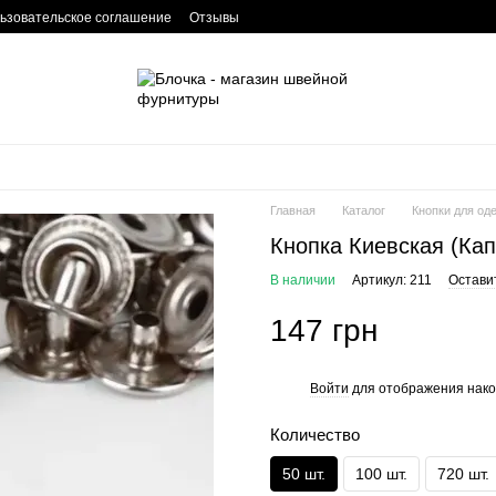
ьзовательское соглашение
Отзывы
Главная
Каталог
Кнопки для од
Кнопка Киевская (Кап
В наличии
Артикул: 211
Остави
147 грн
Войти
для отображения нако
%
Количество
50 шт.
100 шт.
720 шт.