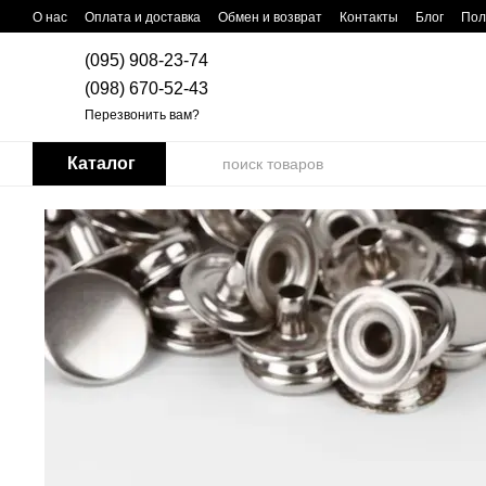
Перейти к основному контенту
О нас
Оплата и доставка
Обмен и возврат
Контакты
Блог
Пол
(095) 908-23-74
(098) 670-52-43
Перезвонить вам?
Каталог