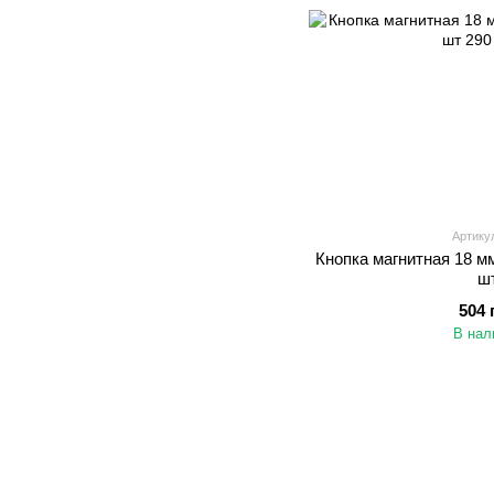
Артикул
Кнопка магнитная 18 м
ш
504 
В нал