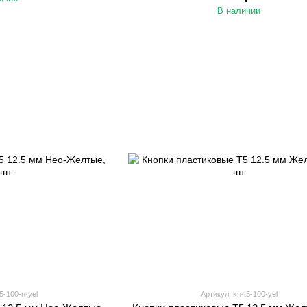
В наличии
5-100-n-yel
Артикул: kn-t5-100-yel