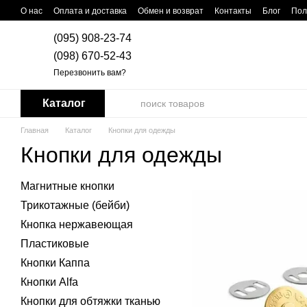
Перейти к основному контенту
О нас
Оплата и доставка
Обмен и возврат
Контакты
Блог
Пол
(095) 908-23-74
(098) 670-52-43
Перезвонить вам?
Каталог
Главная
Каталог
Кнопки для одежды
Кнопки для одежды
Магнитные кнопки
Трикотажные (бейби)
Кнопка нержавеющая
Пластиковые
Кнопки Каппа
Кнопки Alfa
Кнопки для обтяжки тканью