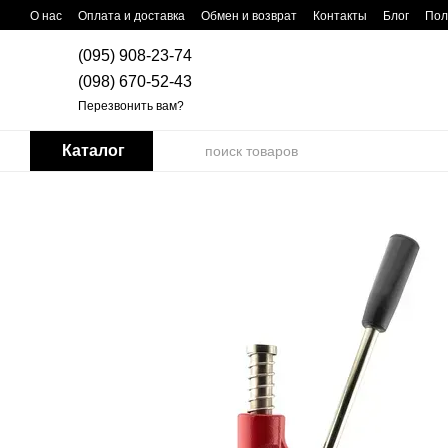
Перейти к основному контенту
О нас
Оплата и доставка
Обмен и возврат
Контакты
Блог
Пол
(095) 908-23-74
(098) 670-52-43
Перезвонить вам?
Каталог