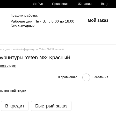
Сравнение
Укр
Рус
Желания
Вход
График работы:
Мой заказ
Рабочие дни: Пн - Вс с 8.00 до 18.00
Без выходных
есс для швейной фурнитуры Yeten №2 Красный
фурнитуры Yeten №2 Красный
вить отзыв
К сравнению
В желания
пительной скидки
В кредит
Быстрый заказ