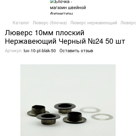
Каталог
Люверс (блочка)
Люверс нержавеющий
Люверс
Люверс 10мм плоский
Нержавеющий Черный №24 50 шт
Артикул:
luv-10-pl-blak-50
Оставить отзыв