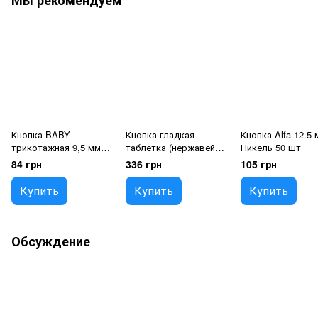
Мы рекомендуем
Кнопка BABY
Кнопка гладкая
Кнопка Alfa 12.5 
трикотажная 9,5 мм
таблетка (нержавейка)
Никель 50 шт
Никель, 50 шт
15 мм Никель 50 шт
84 грн
336 грн
105 грн
Купить
Купить
Купить
Обсуждение